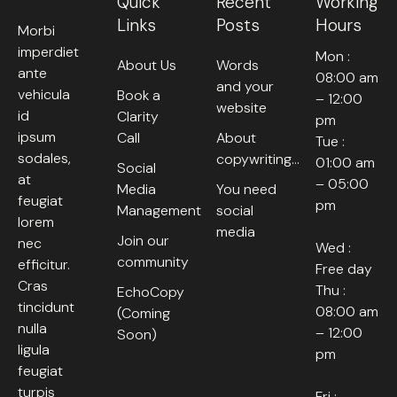
Quick
Recent
Working
Links
Posts
Hours
Morbi
imperdiet
Mon :
About Us
Words
ante
08:00 am
and your
vehicula
Book a
– 12:00
website
id
Clarity
pm
ipsum
Call
About
Tue :
sodales,
copywriting…
01:00 am
Social
at
– 05:00
Media
You need
feugiat
pm
Management
social
lorem
media
Join our
nec
Wed :
community
efficitur.
Free day
Cras
Thu :
EchoCopy
tincidunt
08:00 am
(Coming
nulla
– 12:00
Soon)
ligula
pm
feugiat
turpis
Fri :